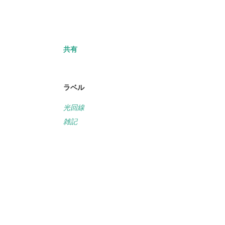
共有
ラベル
光回線
雑記