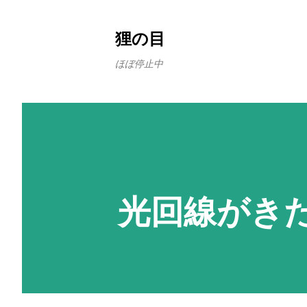
狸の目
ほぼ停止中
光回線がき