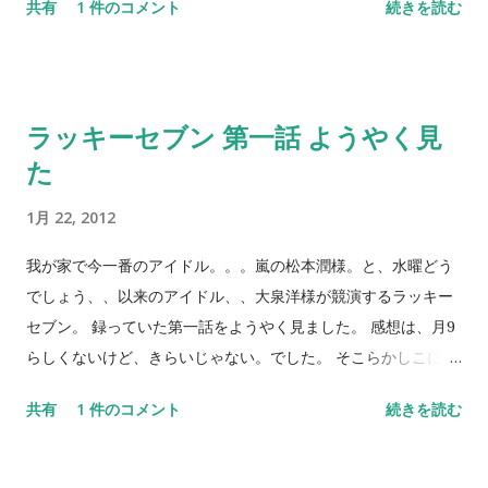
共有
1 件のコメント
続きを読む
り・・・微妙なのに・・・くすぐられる。
ラッキーセブン 第一話 ようやく見
た
1月 22, 2012
我が家で今一番のアイドル。。。嵐の松本潤様。と、水曜どう
でしょう、、以来のアイドル、、大泉洋様が競演するラッキー
セブン。 録っていた第一話をようやく見ました。 感想は、月9
らしくないけど、きらいじゃない。でした。 そこらかしこに見
える、映画のような撮り方＆エフェクト。結構長いけど、面白
共有
1 件のコメント
続きを読む
い殴り合いシーン。あんだけ、松潤を殴られ役にしたドラマは
今まであったんでしょうか＾＾。長い・・・と、思うところも
あたけど、いろいろ仕掛けがはいっていて、面白くみれまし