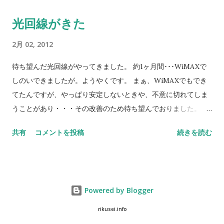
た。ただ、あのスローは、ドラマじゃないよな～。 お話的に
光回線がきた
は、さめてるようでちょい熱血な男の子がどういう探偵になっ
てくの？って感じで、ありそうなシチュエーションだけに、ど
2月 02, 2012
ういう見せ方をしてくかは今後も楽しみです。 とはいえ思わず
突っ込んだ3点 ・瑛太腹筋割れずぎ！ ・松潤いい体だけ
待ち望んだ光回線がやってきました。 約1ヶ月間･･･WiMAXで
ど・・・腰細すぎ！ ・谷原さん！いったいどうしたんだ！･･･
しのいできましたが。ようやくです。 まぁ、WiMAXでもでき
マジックアワーぱくってない？＾＾； でした。 毎週松潤は脱ぐ
てたんですが、やっぱり安定しないときや、不意に切れてしま
のか！？谷原さんはあの格好で登場するのか！？ も気になる、
うことがあり・・・その改善のため待ち望んでおりました。 今
第二話は・・・もう明日ですね～。 仕事片付けて、今度はもう
回はフレッツ・・・ではなく、eo光というのを申し込んでま
共有
コメントを投稿
続きを読む
ちょっと早く観たいなぁ。
す。 あくまでなんとなく聞いたつてで・・・って感じですね。
このごろ、こういうサービスも1年しばりや2年しばりで安くし
てくれる傾向があるので、まぁ、ダメでもまた変えようって感
じでした。 で、繋がった昼間・・・わーい、わーい、と思いつ
Powered by Blogger
つ使っていると、まぁ、あんまり変わらない。 ↓ 夜・・あれ、
なんか遅い ↓ さらに夜・・・え、スピードテストしてみる
rikusei.info
と・・・800kbpsとか。。。ADSLより遅いよっ。 で、さむー