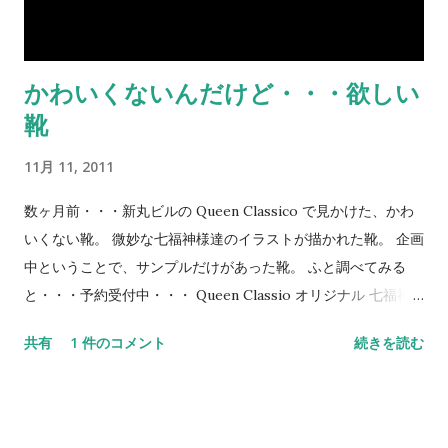
かわいくないんだけど・・・欲しい
靴
11月 11, 2011
数ヶ月前・・・新丸ビルの Queen Classico で見かけた、かわ
いくない靴。 微妙な七福神様達のイラストが描かれた靴。 企画
中ということで、サンプルだけがあった靴。 ふと調べてみる
と・・・予約受付中・・・ Queen Classio オリジナル 七福神
シリーズ 弁才天様 押しちゃうのか！？ いやー、やっぱ
共有
1 件のコメント
続きを読む
り・・・微妙なのに・・・くすぐられる。