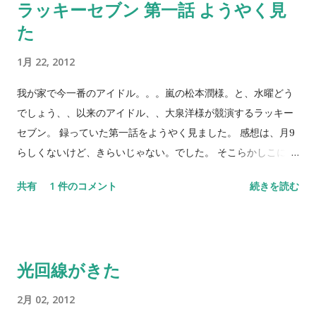
ラッキーセブン 第一話 ようやく見
た
1月 22, 2012
我が家で今一番のアイドル。。。嵐の松本潤様。と、水曜どう
でしょう、、以来のアイドル、、大泉洋様が競演するラッキー
セブン。 録っていた第一話をようやく見ました。 感想は、月9
らしくないけど、きらいじゃない。でした。 そこらかしこに見
える、映画のような撮り方＆エフェクト。結構長いけど、面白
共有
1 件のコメント
続きを読む
い殴り合いシーン。あんだけ、松潤を殴られ役にしたドラマは
今まであったんでしょうか＾＾。長い・・・と、思うところも
あたけど、いろいろ仕掛けがはいっていて、面白くみれまし
た。ただ、あのスローは、ドラマじゃないよな～。 お話的に
光回線がきた
は、さめてるようでちょい熱血な男の子がどういう探偵になっ
てくの？って感じで、ありそうなシチュエーションだけに、ど
2月 02, 2012
ういう見せ方をしてくかは今後も楽しみです。 とはいえ思わず